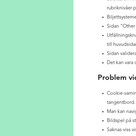
rubriknivåer p
Biljettsysteme
Sidan “Other
Utfällningskn
till huvudsida
Sidan valider
Det kan vara 
Problem vi
Cookie-varning
tangentbord.
Man kan navig
Bildspel på st
Saknas viss v