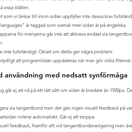
å vissa ställen.
t som vi länkar till inom sidan uppfyller inte dessa krav fullständ
 languages” är taggad som svensk men sidan är på engelska.
apparna för menyerna går inte att aktivera endast via tangentb
n.
ar inte fullständigt. Oklart om detta ger några problem.
otydligt att programlistan uppdateras när man gör olika filterval.
d användning med nedsatt synförmåga
 går ej att nå på ett rätt sätt om sidan är bredare än 1920px. Den
era via tangentbord men det ges ingen visuell feedback på var
artsidan roterar automatiskt. Går ej att stoppa.
isuell feedback, framför allt vid tangentbordsnavigering men äv