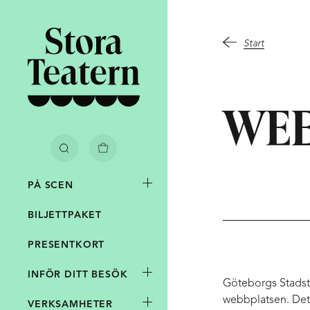
Start
ARUKORG
SÖK
tist eller föreställning.
WEB
arkivet
AV
PÅ
varukorg innehåller
PÅ SCEN
0 biljetter
BILJETTPAKET
Totalsumma
PRESENTKORT
0 kr
INFÖR DITT BESÖK
Göteborgs Stadste
webbplatsen. Det 
VERKSAMHETER