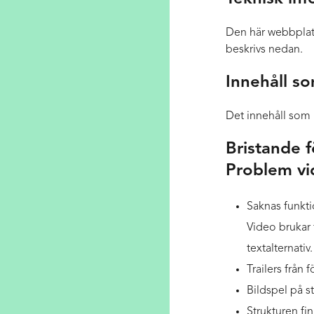
Den här webbplat
beskrivs nedan.
Innehåll so
Det innehåll som b
Bristande 
Problem vi
Saknas funktio
Video brukar 
textalternativ
Trailers från 
Bildspel på st
Strukturen fi