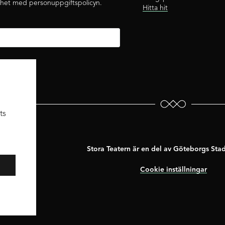
ghet med personuppgiftspolicyn.
Hitta hit
ts
Stora Teatern är en del av Göteborgs Sta
Cookie inställningar