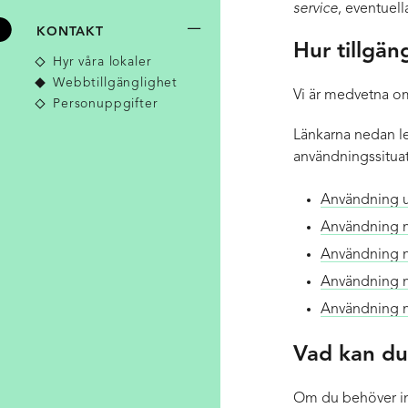
service
, eventuell
KONTAKT
Hur tillgän
Hyr våra lokaler
Webbtillgänglighet
Vi är medvetna om 
Personuppgifter
Länkarna nedan le
användningssituat
Användning u
Användning 
Användning me
Användning m
Användning m
Vad kan du
Om du behöver inn