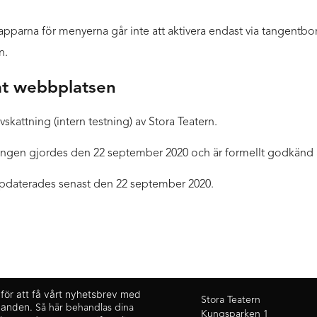
apparna för menyerna går inte att aktivera endast via tangentb
n.
tat webbplatsen
lvskattning (intern testning) av Stora Teatern.
gen gjordes den 22 september 2020 och är formellt godkänd av
daterades senast den 22 september 2020.
ADRESS
s för att få vårt nyhetsbrev med
Stora Teatern
udanden.
Så här behandlas dina
Kungsparken 1