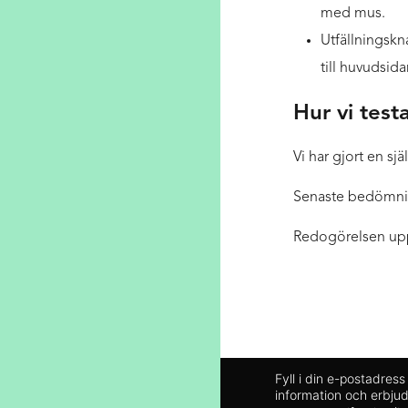
med mus.
Utfällningskn
till huvudsida
Hur vi tes
Vi har gjort en sjä
Senaste bedömnin
Redogörelsen upp
NYHETSBREV
Fyll i din e-postadres
information och erbj