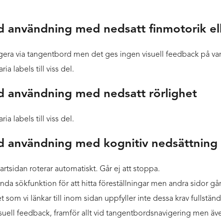
d användning med nedsatt finmotorik ell
era via tangentbord men det ges ingen visuell feedback på var
ia labels till viss del.
d användning med nedsatt rörlighet
ia labels till viss del.
d användning med kognitiv nedsättning
artsidan roterar automatiskt. Går ej att stoppa.
da sökfunktion för att hitta föreställningar men andra sidor g
t som vi länkar till inom sidan uppfyller inte dessa krav fullständ
isuell feedback, framför allt vid tangentbordsnavigering men äv