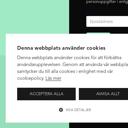
personuppgifter i enli
E-post
Skicka
Denna webbplats använder cookies
Denna webbplats använder cookies för att förbättra
användarupplevelsen. Genom att använda vår webbpla
ADRESS
samtycker du till alla cookies i enlighet med vår
cookiepolicy.
Läs mer
+46 (0)31- 368 32 99
biljett@storateatern.se
ACCEPTERA ALLA
AVVISA ALLT
Öppettider/kontakt
VISA DETALJER
Other languages
STRIKT NÖDVÄNDIGT