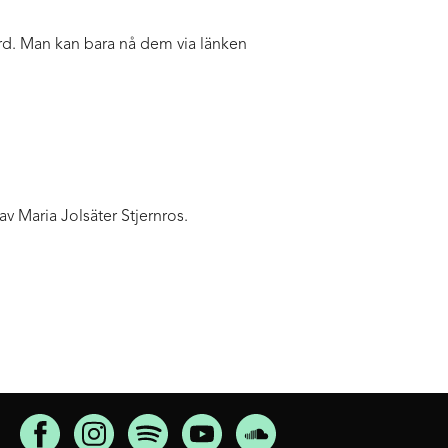
ord. Man kan bara nå dem via länken
 Maria Jolsäter Stjernros.
FÖLJ OSS PÅ SOCIALA MEDIER