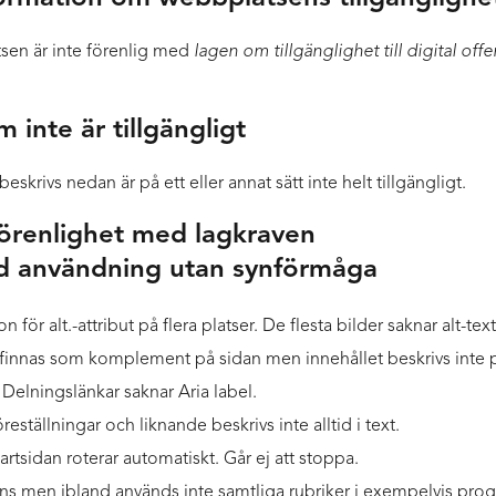
sen är inte förenlig med
lagen om tillgänglighet till digital offe
m inte är tillgängligt
eskrivs nedan är på ett eller annat sätt inte helt tillgängligt.
förenlighet med lagkraven
d användning utan synförmåga
n för alt.-attribut på flera platser. De flesta bilder saknar alt-t
finnas som komplement på sidan men innehållet beskrivs inte p
. Delningslänkar saknar Aria label.
föreställningar och liknande beskrivs inte alltid i text.
artsidan roterar automatiskt. Går ej att stoppa.
nns men ibland används inte samtliga rubriker i exempelvis pr