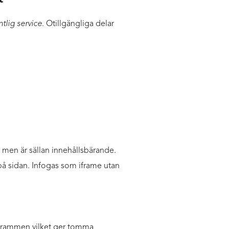
ntlig service
. Otillgängliga delar
ext men är sällan innehållsbärande.
å sidan. Infogas som iframe utan
ogrammen vilket ger tomma