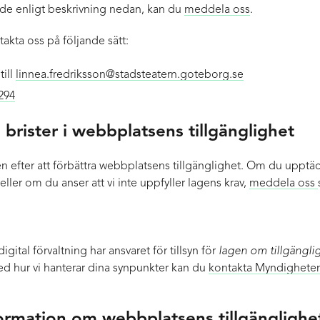
de enligt beskrivning nedan, kan du
meddela oss
.
akta oss på följande sätt:
till
linnea.fredriksson@stadsteatern.goteborg.se
294
brister i webbplatsens tillgänglighet
iden efter att förbättra webbplatsens tillgänglighet. Om du uppt
eller om du anser att vi inte uppfyller lagens krav,
meddela oss
gital förvaltning har ansvaret för tillsyn för
lagen om tillgängligh
ed hur vi hanterar dina synpunkter kan du
kontakta Myndigheten 
formation om webbplatsens tillgänglighe