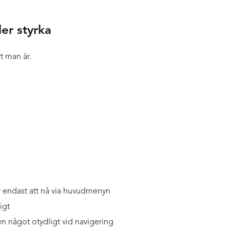
er styrka
t man är.
år endast att nå via huvudmenyn
igt
en något otydligt vid navigering