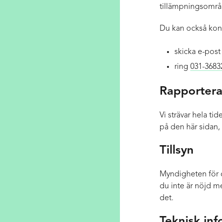
tillämpningsområ
Du kan också kont
skicka e-post 
ring
031-3683
Rapportera 
Vi strävar hela t
på den här sidan, 
Tillsyn
Myndigheten för di
du inte är nöjd m
det.
Teknisk in