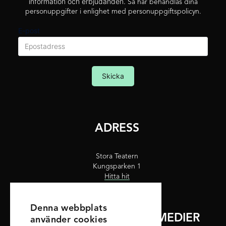
information och erbjudanden.
Så här behandlas dina
personuppgifter i enlighet med personuppgiftspolicyn.
E-post
Skicka
ADRESS
Stora Teatern
Kungsparken 1
Hitta hit
Denna webbplats
FÖLJ OSS PÅ SOCIALA MEDIER
använder cookies