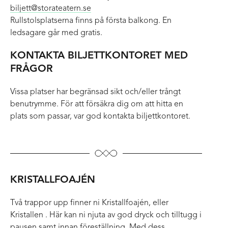
biljett@storateatern.se
Rullstolsplatserna finns på första balkong. En
ledsagare går med gratis.
KONTAKTA BILJETTKONTORET MED
FRÅGOR
Vissa platser har begränsad sikt och/eller trångt
benutrymme. För att försäkra dig om att hitta en
plats som passar, var god kontakta biljettkontoret.
KRISTALLFOAJÉN
Två trappor upp finner ni Kristallfoajén, eller
Kristallen . Här kan ni njuta av god dryck och tilltugg i
pausen samt innan föreställning. Med dess