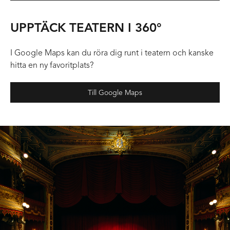
UPPTÄCK TEATERN I 360°
I Google Maps kan du röra dig runt i teatern och kanske
hitta en ny favoritplats?
Till Google Maps