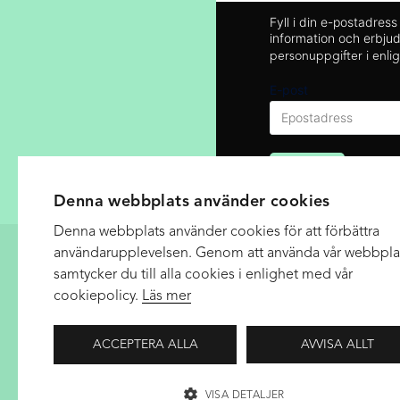
Fyll i din e-postadres
information och erbj
personuppgifter i enli
E-post
Skicka
Denna webbplats använder cookies
Denna webbplats använder cookies för att förbättra
användarupplevelsen. Genom att använda vår webbpla
ADRESS
samtycker du till alla cookies i enlighet med vår
cookiepolicy.
Läs mer
+46 (0)31- 368 32 99
biljett@storateatern.se
ACCEPTERA ALLA
AVVISA ALLT
Öppettider/kontakt
VISA DETALJER