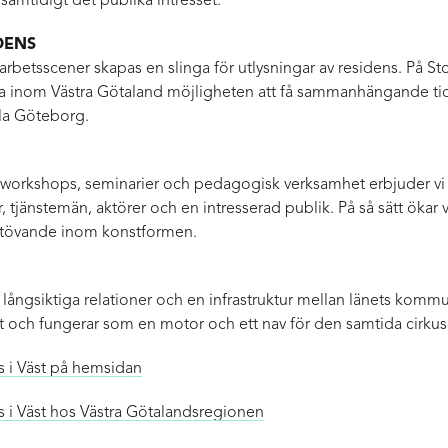
samtidigt det publika intresset.
DENS
arbetsscener skapas en slinga för utlysningar av residens. På Stor
inom Västra Götaland möjligheten att få sammanhängande tid fö
ala Göteborg.
workshops, seminarier och pedagogisk verksamhet erbjuder vi
er, tjänstemän, aktörer och en intresserad publik. På så sätt ökar 
utövande inom konstformen.
ångsiktiga relationer och en infrastruktur mellan länets kommun
lt och fungerar som en motor och ett nav för den samtida cirkus
s i Väst på hemsidan
 i Väst hos Västra Götalandsregionen