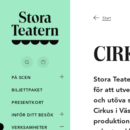
Start
ARUKORG
SÖK
tist eller föreställning.
CIR
arkivet
AV
PÅ
varukorg innehåller
PÅ SCEN
Stora Teat
0 biljetter
för att utv
BILJETTPAKET
och utöva s
Totalsumma
PRESENTKORT
0 kr
Cirkus i Vä
INFÖR DITT BESÖK
produktion,
VERKSAMHETER