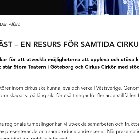
 Dan Alfaro
VÄST – EN RESURS FÖR SAMTIDA CIRK
rkar för att utveckla möjligheterna att uppleva och utöva k
t står Stora Teatern i Göteborg och Cirkus Cirkör med stö
aktörer inom cirkus ska kunna leva och verka i Västsverige. Genom 
rm skapar vi på lång sikt förutsättningar för fler arbetstillfälle
a regionala turnéslingor kan vi utveckla samarbeten och fruktb
 av presenterande och samproducerande scener. När presentatio