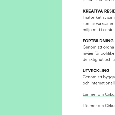
scener stimuleras 
KREATIVA RESI
I nätverket av sam
som är verksamma 
miljö mitt i centr
FORTBILDNING
Genom att ordna 
nivåer för politik
delaktighet och 
UTVECKLING
Genom att bygga l
och internationel
Läs mer om Cirku
Läs mer om Cirkus