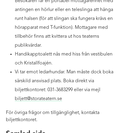
Besökaren får en portabel mottagarenhet med
antingen en hörlur eller en teleslinga att hänga
runt halsen (för att slingan ska fungera krävs en
hörapparat med T-funktion). Mottagare med
tillbehör finns att kvittera ut hos teaterns
publikvärdar.
Handikapptoalett nås med hiss från vestibulen
och Kristallfoajén.
Vi tar emot ledarhundar. Man måste dock boka
särskild ansvisad plats. Boka direkt via
biljettkontoret: 031-3683299 eller via mejl
biljett@storateatern.se
För övriga frågor om tillgänglighet, kontakta
biljettkontoret.