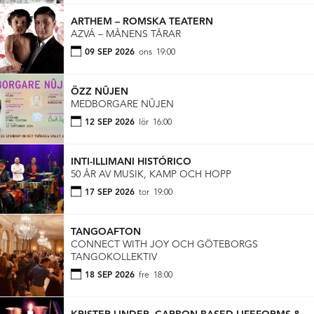
ARTHEM – ROMSKA TEATERN
AZVÁ – MÅNENS TÅRAR
09 SEP 2026
ons
19:00
ÖZZ NÛJEN
MEDBORGARE NÛJEN
12 SEP 2026
lör
16:00
INTI-ILLIMANI HISTÓRICO
50 ÅR AV MUSIK, KAMP OCH HOPP
17 SEP 2026
tor
19:00
TANGOAFTON
CONNECT WITH JOY OCH GÖTEBORGS
TANGOKOLLEKTIV
18 SEP 2026
fre
18:00