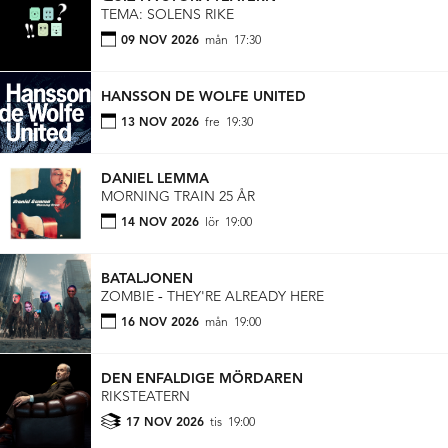
TEMA: SOLENS RIKE
09 NOV 2026
mån
17:30
HANSSON DE WOLFE UNITED
13 NOV 2026
fre
19:30
DANIEL LEMMA
MORNING TRAIN 25 ÅR
14 NOV 2026
lör
19:00
BATALJONEN
ZOMBIE ‐ THEY'RE ALREADY HERE
16 NOV 2026
mån
19:00
DEN ENFALDIGE MÖRDAREN
RIKSTEATERN
17 NOV 2026
tis
19:00