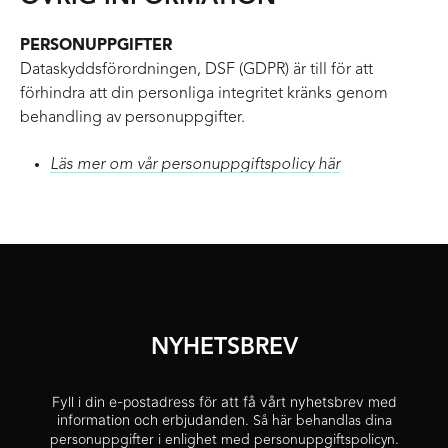
PERSONUPPGIFTER
Dataskyddsförordningen, DSF (GDPR) är till för att
förhindra att din personliga integritet kränks genom
behandling av personuppgifter.
Läs mer om vår personuppgiftspolicy här
NYHETSBREV
Fyll i din e-postadress för att få vårt nyhetsbrev med
information och erbjudanden.
Så här behandlas dina
personuppgifter i enlighet med personuppgiftspolicyn.