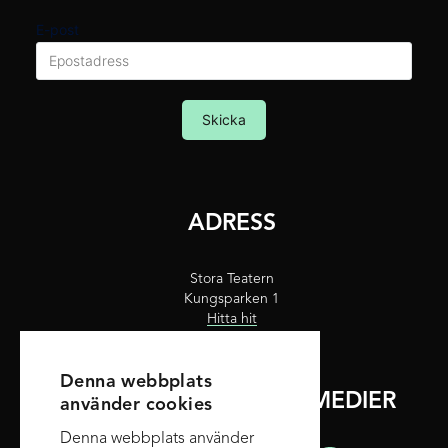
E-post
Skicka
ADRESS
Stora Teatern
Kungsparken 1
Hitta hit
Denna webbplats
FÖLJ OSS PÅ SOCIALA MEDIER
använder cookies
Denna webbplats använder