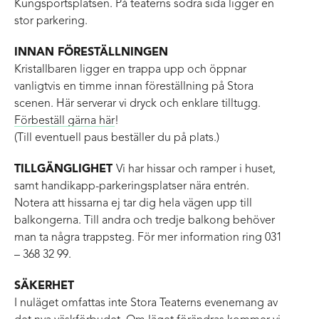
Kungsportsplatsen. På teaterns södra sida ligger en
stor parkering.
INNAN FÖRESTÄLLNINGEN
Kristallbaren ligger en trappa upp och öppnar
vanligtvis en timme innan föreställning på Stora
scenen. Här serverar vi dryck och enklare tilltugg.
Förbeställ gärna här
!
(Till eventuell paus beställer du på plats.)
TILLGÄNGLIGHET
Vi har hissar och ramper i huset,
samt handikapp-parkeringsplatser nära entrén.
Notera att hissarna ej tar dig hela vägen upp till
balkongerna. Till andra och tredje balkong behöver
man ta några trappsteg. För mer information ring 031
– 368 32 99.
SÄKERHET
I nuläget omfattas inte Stora Teaterns evenemang av