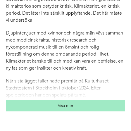
klimakterios som betyder kritisk. Klimakteriet, en kritisk
period. Det låter inte särskilt upplyftande. Det här måste
vi undersöka!
Djupintervjuer med kvinnor och några män vävs samman
med medicinsk fakta, historisk research och
nykomponerad musik till en ömsint och rolig
föreställning om denna omdanande period i livet.
Klimakteriet kanske till och med kan vara en befrielse, en
ny fas som ger insikter och kreativ kraft.
När sista ägget faller hade premiär på Kulturhuset
Stadsteatern i Stockholm i oktober 2024. Efter
spelperioden har den spelats på turné.
Visa mer
Röster om föreställningen:
“Underbart! Genialt! En helt magnifik föreställning.
Smart, musikalisk, rolig, galen och klok scenkonst om