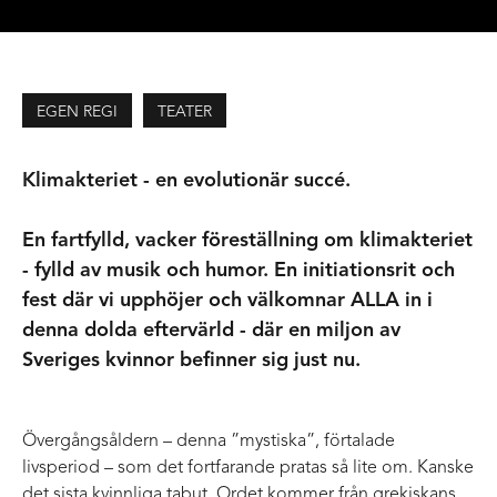
EGEN REGI
TEATER
Klimakteriet - en evolutionär succé.
En fartfylld, vacker föreställning om klimakteriet
- fylld av musik och humor. En initiationsrit och
fest där vi upphöjer och välkomnar ALLA in i
denna dolda eftervärld - där en miljon av
Sveriges kvinnor befinner sig just nu.
Övergångsåldern – denna ”mystiska”, förtalade
livsperiod – som det fortfarande pratas så lite om. Kanske
det sista kvinnliga tabut. Ordet kommer från grekiskans