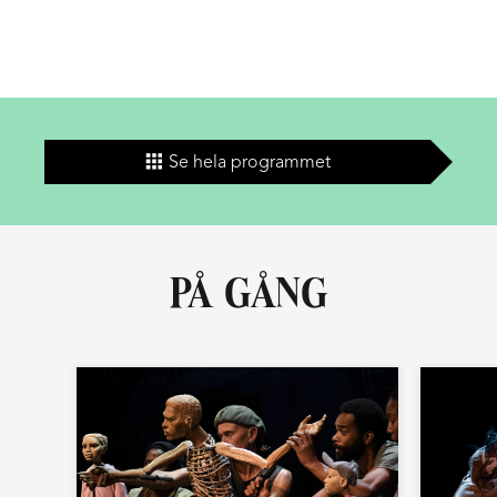
föreställningar som
Florence Nightingale – återkomsten!,
KELs Anatomiska Teater
och
Allt för Alla!
har KEL nått
publik såväl runt om i Sverige som internationellt i
Europa, USA och Japan.
Med utgångspunkt i ett intresseområde eller en
fascination för något, som sedan researchas väl, bygger
Se hela programmet
KEL upp sina varma, egensinniga föreställningar. Musiken
har en central roll och KEL använder gärna oväntade
objekt i instrumenteringen – som att låta en
dopplerpulsmätare sätta takten till stämsång, att ha en
PÅ GÅNG
stickmaskin istället för trummor eller göra
sopsorteringselektronica. På så sätt vill KEL både roa och
utmana och ge publiken en upplevelse utöver det
vanliga.
www.kelkelkel.se
KEL består av: