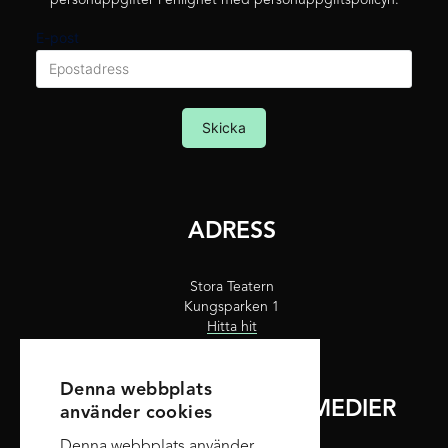
personuppgifter i enlighet med personuppgiftspolicyn.
E-post
Skicka
ADRESS
Stora Teatern
Kungsparken 1
Hitta hit
Denna webbplats
FÖLJ OSS PÅ SOCIALA MEDIER
använder cookies
Denna webbplats använder