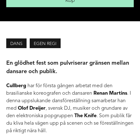
Köp
DANS
EGEN REGI
En glödhet fest som pulvriserar gränsen mellan
dansare och publik.
Cullberg
har för första gången arbetat med den
brasilianske koreografen och dansaren
Renan
Martins
. I
denna uppslukande dansföreställning samarbetar han
med
Olof
Dreijer
, svensk DJ, musiker och grundare av
den elektroniska popgruppen
The
Knife
. Som publik får
du kliva hela vägen upp på scenen och se föreställningen
på riktigt nära håll.