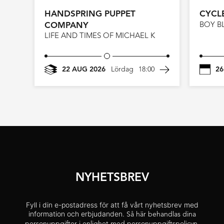
HANDSPRING PUPPET
CYCL
COMPANY
BOY B
LIFE AND TIMES OF MICHAEL K
22 AUG 2026
Lördag
18:00
26
NYHETSBREV
Fyll i din e-postadress för att få vårt nyhetsbrev med
information och erbjudanden.
Så här behandlas dina