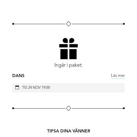
Koreograf: Renan Martins
Musik: Olof Dreijer
Kostym: Suelem de Oliveira da Silva
Ljusdesign: Christoffer Lloyd
Dramaturgi: Ana Rocha
Live DJ: Maele ”CHEZA” Sabuni
Skapat i samarbete med dansarna: Anand Bolder,
Thamiris Carvalho, Harrison Elliott, Shai Faran, Anna
Ingår i paket:
Fitoussi, Ida Inxi Holmlund, Girish Kumar Rachappa,
Andrea Muelas Blanco, Camille Prieux, Noam Segal,
Läs mer
DANS
Lilian Steiner, Vincent Van der Plas, Johanna Willig-
TIS 24 NOV 19:00
Rosenstein, Mohamed Y. Shika och praktikanterna Ida
Hebsgaard Mogensen, Ida Osten
Praktikanter från P.A.R.T.S.: Letícia Ferreira, Patric da
Cunha.
TIPSA DINA VÄNNER
Läs mer på
cullberg.com