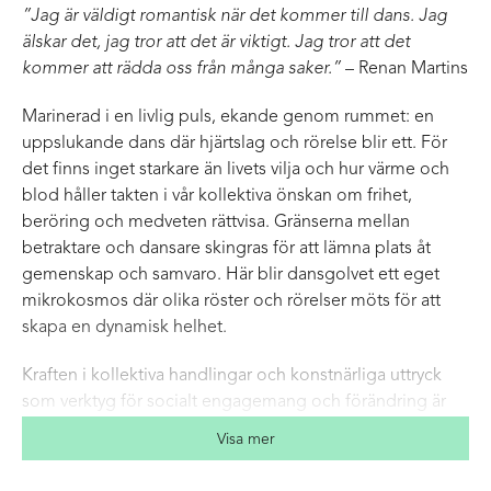
”Jag är väldigt romantisk när det kommer till dans. Jag
älskar det, jag tror att det är viktigt. Jag tror att det
kommer att rädda oss från många saker.”
– Renan Martins
Marinerad i en livlig puls, ekande genom rummet: en
uppslukande dans där hjärtslag och rörelse blir ett. För
det finns inget starkare än livets vilja och hur värme och
blod håller takten i vår kollektiva önskan om frihet,
beröring och medveten rättvisa. Gränserna mellan
betraktare och dansare skingras för att lämna plats åt
gemenskap och samvaro. Här blir dansgolvet ett eget
mikrokosmos där olika röster och rörelser möts för att
skapa en dynamisk helhet.
Kraften i kollektiva handlingar och konstnärliga uttryck
som verktyg för socialt engagemang och förändring är
välbekanta ämnen för Renan Martins, så även i
Guerrilla
.
Visa mer
Med: dansare från Cullberg