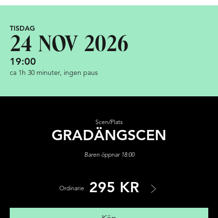
TISDAG
24 NOV 2026
19:00
ca 1h 30 minuter, ingen paus
Scen/Plats
GRADÄNGSCEN
Baren öppnar 18:00
295 KR
Ordinarie