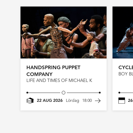
HANDSPRING PUPPET
CYCL
COMPANY
BOY B
LIFE AND TIMES OF MICHAEL K
22 AUG 2026
Lördag
18:00
26