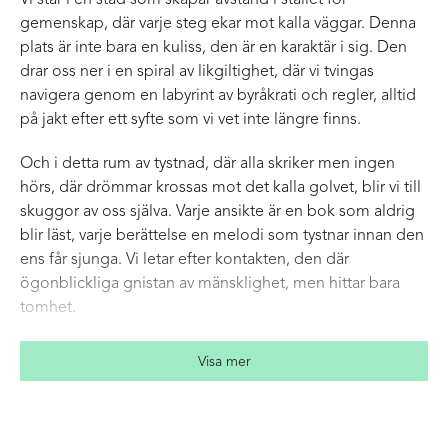
Vi står i en stad som skapar avstånd i stället för
gemenskap, där varje steg ekar mot kalla väggar. Denna
plats är inte bara en kuliss, den är en karaktär i sig. Den
drar oss ner i en spiral av likgiltighet, där vi tvingas
navigera genom en labyrint av byråkrati och regler, alltid
på jakt efter ett syfte som vi vet inte längre finns.
Och i detta rum av tystnad, där alla skriker men ingen
hörs, där drömmar krossas mot det kalla golvet, blir vi till
skuggor av oss själva. Varje ansikte är en bok som aldrig
blir läst, varje berättelse en melodi som tystnar innan den
ens får sjunga. Vi letar efter kontakten, den där
ögonblickliga gnistan av mänsklighet, men hittar bara
tomhet.
Så står vi här, inneslutna av våra egna liv, fast i en cykel av
Visa mer
upprepning, där tiden flyter framåt men vi står stilla. Vad
är det vi letar efter? Vad är meningen med att existera i ett
samhälle som glömt oss? Kanske är det i denna kamp, i