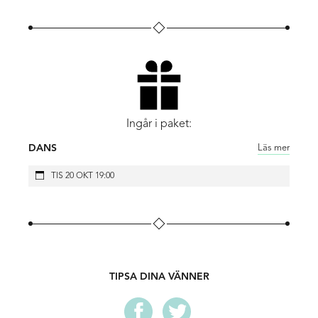
denna svåra ensamhet, som vi kan börja söka efter
förändring. Kanske är det i mörkret vi finner vår röst, en
som inte längre tystas av det som döljer sig bakom
maskerna.
I denna tysta revolt, i detta brutna ljus, finns en möjlighet
till pånyttfödelse. Kanske, bara kanske, kan vi återvända
till oss själva och bryta tystnaden.
Ingår i paket:
Under 2024 genomförs research för verket
Skuggor
,
Läs mer
DANS
bland annat genom samarbeten med andra konstnärer
TIS 20 OKT 19:00
som dramatikern Falk Richter, filmaren Simon Carlgren,
grafikern Katja Reimers, ljussättare, dansare med flera.
Processen innefattar samarbeten med en internationell
ensemble bestående av danskonstnärer, filmskapare,
dramatiker med flera.
TIPSA DINA VÄNNER
På scen:
Ulriqa Fernqvist
Natalia Vagena