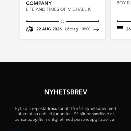
COMPANY
BOY B
LIFE AND TIMES OF MICHAEL K
22 AUG 2026
Lördag
18:00
26
NYHETSBREV
Fyll i din e-postadress för att få vårt nyhetsbrev med
information och erbjudanden.
Så här behandlas dina
personuppgifter i enlighet med personuppgiftspolicyn.
E-post