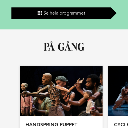
Se hela programmet
PÅ GÅNG
HANDSPRING PUPPET
CYCL