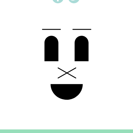
Harlan Rust
Ferghas Clavey
med flera
Koreografi, idé, regi, komposition: Peter Svenzon
Text: Falk Richter med flera
Ljusdesign, videoprogrammering: Dennis Åhman, Peter
Svenzon
Visuals och videoteknik: Barbacka Sthlm, Simon Carlgren,
Fofo Altinell
Scenrum och kostym: Barbacka Sthlm
Turnén genomförs tillsammans med Dansnät Sverige.