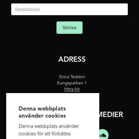
Skicka
ADRESS
Stora Teatern
Kungsparken 1
Hitta hit
Denna webbplats
FÖLJ OSS PÅ SOCIALA MEDIER
använder cookies
Denna webbplats använder
cookies för att förbättra