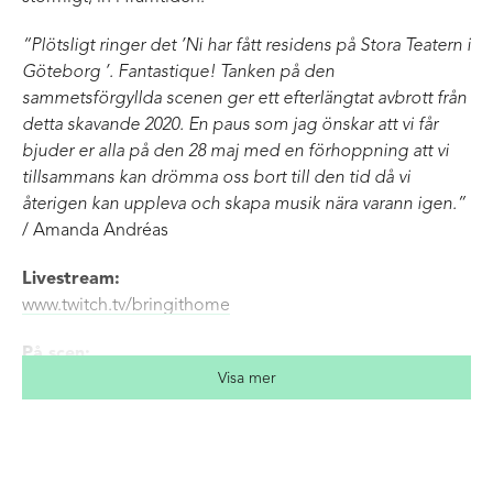
“Plötsligt ringer det ’Ni har fått residens på Stora Teatern i
Göteborg ’. Fantastique! Tanken på den
sammetsförgyllda scenen ger ett efterlängtat avbrott från
detta skavande 2020. En paus som jag önskar att vi får
bjuder er alla på den 28 maj med en förhoppning att vi
tillsammans kan drömma oss bort till den tid då vi
återigen kan uppleva och skapa musik nära varann igen.”
/ Amanda Andréas
Livestream:
www.twitch.tv/bringithome
På scen:
Visa mer
Amanda Andréas – Sång, piano
Erik Björksten – Gitarr
Malin Wättring – Saxofon
Finn Björnulfson – Slagverk