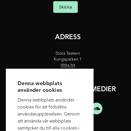
Skicka
ADRESS
Stora Teatern
Kungsparken 1
Hitta hit
Denna webbplats
FÖLJ OSS PÅ SOCIALA MEDIER
använder cookies
Denna webbplats använder
cookies för att förbättra
användarupplevelsen. Genom
att använda vår webbplats
samtycker du till alla cookies i