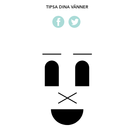
Press:
TIPSA DINA VÄNNER
“Livsbejakande visor i jazzig skrud”
–
Mats Hallberg,
Kulturbloggen
“Som Havet” är förmodligen, och förhoppningsvis,
gnistan som tänder framtidens
svenska jazz. Sverige behöver det, jag behöver det.”
–
Anton Hedberg, HYMN
“Jazzsångpoet”
–
Lira Musikmagasin
“Jazzig visa med sången i centrum” –
Göteborgs-
Posten
För mer info:
www.amandaandreas.com