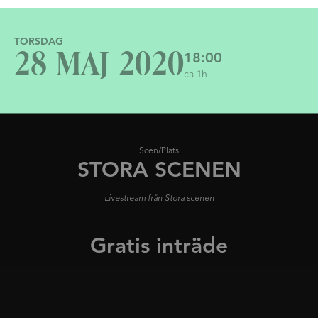
TORSDAG
18:00
28 MAJ 2020
ca 1h
Scen/Plats
STORA SCENEN
Livestream från Stora scenen
Gratis inträde