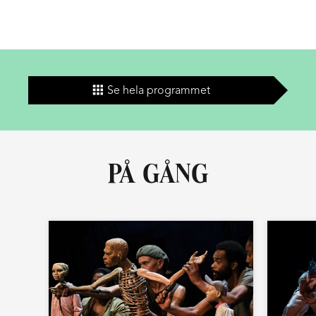
Se hela programmet
PÅ GÅNG