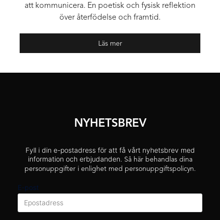
att kommunicera. En poetisk och fysisk reflektion
över återfödelse och framtid.
Läs mer
NYHETSBREV
Fyll i din e-postadress för att få vårt nyhetsbrev med
information och erbjudanden.
Så här behandlas dina
personuppgifter i enlighet med personuppgiftspolicyn.
E-post