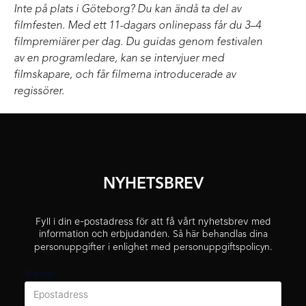
Inte på plats i Göteborg? Du kan ändå ta del av
filmfesten. Med ett 11-dagars onlinepass får du 3–4
filmpremiärer per dag. Du guidas genom festivalen
av en programledare, kan se intervjuer med
filmskapare, och får filmerna introducerade av
regissörer.
NYHETSBREV
Fyll i din e-postadress för att få vårt nyhetsbrev med
information och erbjudanden.
Så här behandlas dina
personuppgifter i enlighet med personuppgiftspolicyn.
E-post